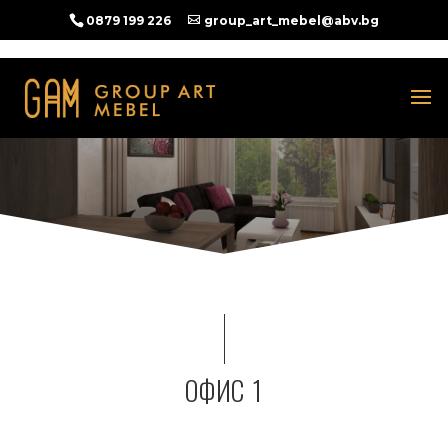
0879 199 226
group_art_mebel@abv.bg
ОФИС 1