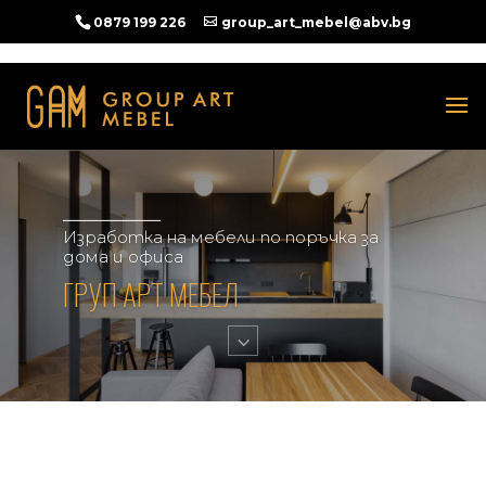
0879 199 226
group_art_mebel@abv.bg
Изработка на мебели по поръчка за
дома и офиса
ГРУП АРТ МЕБЕЛ
3
ОБЗАВЕЖДАНЕ ЗА ДОМА