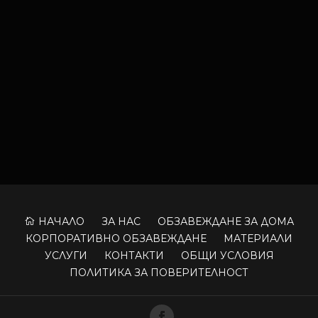
ПОРЪЧАЙТЕ ОЩЕ СЕГА ВАШИЯ
ПРОФЕСИОНАЛЕН ПРОЕКТ
Свържете се с нас още
днес
КОНТАКТИ
НАЧАЛО
ЗА НАС
ОБЗАВЕЖДАНЕ ЗА ДОМА

КОРПОРАТИВНО ОБЗАВЕЖДАНЕ
МАТЕРИАЛИ
УСЛУГИ
КОНТАКТИ
ОБЩИ УСЛОВИЯ
ПОЛИТИКА ЗА ПОВЕРИТЕЛНОСТ