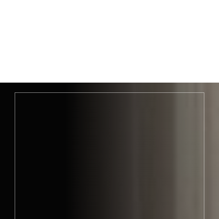
ВИЖТЕ ВСИЧКИ
проектите на мечтите
Груп Арт Мебел
над 20 г
мебели по поръчка
дома
работното място