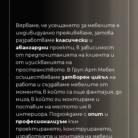
Вярваме, че усещането за мебелите е
индивидуално преживяване, затова
разработваме
класически
и
авангардни
проекти, в зависимост
от предпочитанията на клиента и
от изискванията на
пространството. В Груп Арт Мебел
осъществяваме
затворен цикъл
на
работа и създаваме мебелите от
момента, в който са още фантазия, до
мига, в който ги монтираме и
поставим на мястото им в
интериора. Подхождаме с
опит
и
професионализъм
към
проектирането, конструирането,
изработката и монтажа на мебели.