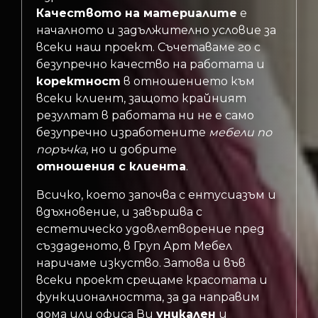
Качеството на материалите
е
началното и задължително условие за
всеки наш проект. Съчетаваме го с
безупречно качество на работата и
коректност
в отношението към
всеки клиент, защото крайният
резултат в работата ни не е само
безупречно изработените
мебели по
поръчка
, но и добрите
отношения с клиента
.
Всичко, което започва с ентусиазъм и
вдъхновение, и завършва с
естетическо удовлетворение пред
създаденото, в Груп Арт Мебел
наричаме изкуство. Затова и във
всеки проект срещаме красотата и
функционалността, за да направим
дома или офиса Ви
уникален
и